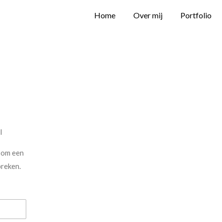
Home
Over mij
Portfolio
l
 om een
preken.